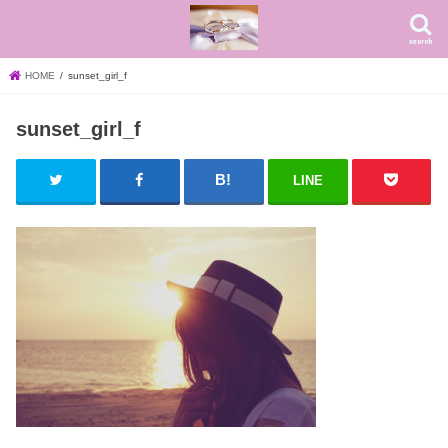
search
HOME
sunset_girl_f
sunset_girl_f
LINE