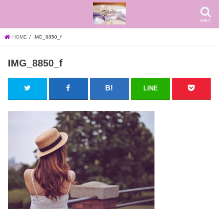
search
HOME
IMG_8850_f
IMG_8850_f
LINE