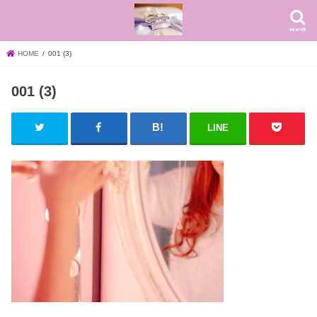
search
HOME
001 (3)
001 (3)
LINE